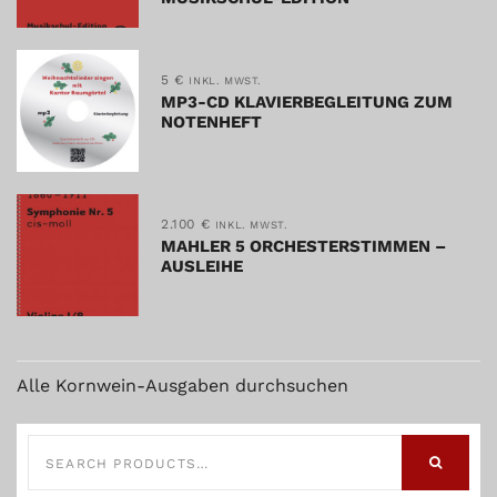
5
€
INKL. MWST.
MP3-CD KLAVIERBEGLEITUNG ZUM
NOTENHEFT
2.100
€
INKL. MWST.
MAHLER 5 ORCHESTERSTIMMEN –
AUSLEIHE
Alle Kornwein-Ausgaben durchsuchen
SEARCH
FOR:
SEARCH