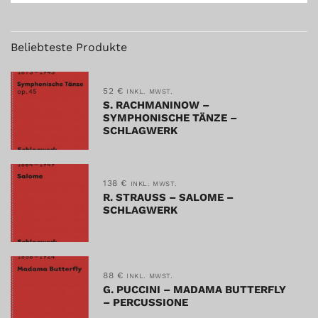
Beliebteste Produkte
52
€
INKL. MWST.
S. RACHMANINOW –
SYMPHONISCHE TÄNZE –
SCHLAGWERK
138
€
INKL. MWST.
R. STRAUSS – SALOME –
SCHLAGWERK
88
€
INKL. MWST.
G. PUCCINI – MADAMA BUTTERFLY
– PERCUSSIONE