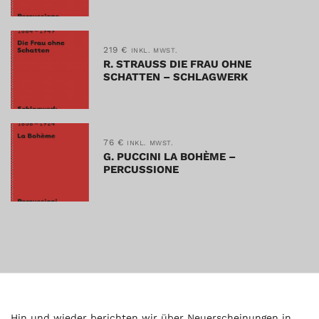
219
€
INKL. MWST.
R. STRAUSS DIE FRAU OHNE
SCHATTEN – SCHLAGWERK
76
€
INKL. MWST.
G. PUCCINI LA BOHÈME –
PERCUSSIONE
Hin und wieder berichten wir über Neuerscheinungen in