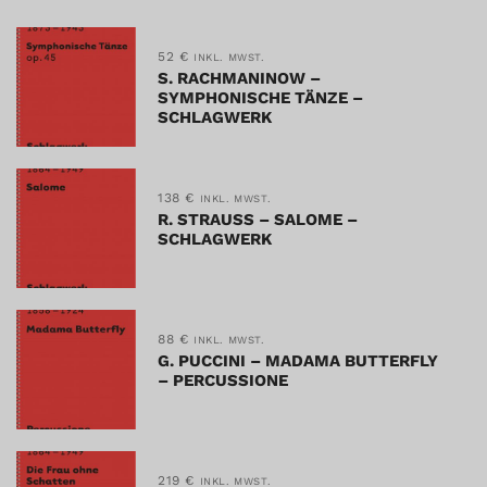
52
€
INKL. MWST.
S. RACHMANINOW –
SYMPHONISCHE TÄNZE –
SCHLAGWERK
138
€
INKL. MWST.
R. STRAUSS – SALOME –
SCHLAGWERK
88
€
INKL. MWST.
G. PUCCINI – MADAMA BUTTERFLY
– PERCUSSIONE
219
€
INKL. MWST.