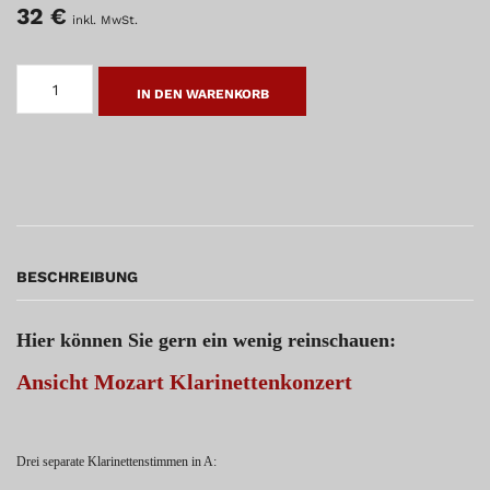
32
€
inkl. MwSt.
W.
A.
IN DEN WARENKORB
MOZART
KONZERT
FÜR
KLARINETTE
MENGE
BESCHREIBUNG
Hier können Sie gern ein wenig reinschauen:
Ansicht Mozart Klarinettenkonzert
Drei separate Klarinettenstimmen in A: