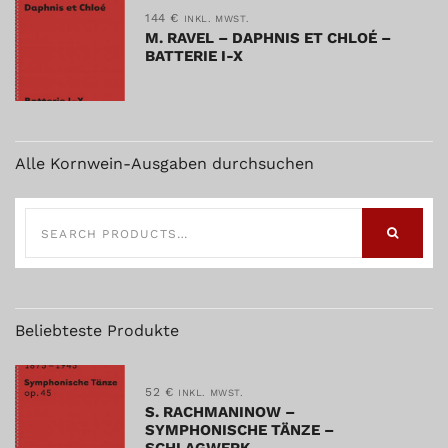
144
€
INKL. MWST.
M. RAVEL – DAPHNIS ET CHLOÉ –
BATTERIE I-X
Alle Kornwein-Ausgaben durchsuchen
SEARCH
FOR:
SEARCH
Beliebteste Produkte
52
€
INKL. MWST.
S. RACHMANINOW –
SYMPHONISCHE TÄNZE –
SCHLAGWERK