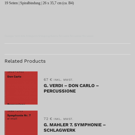
19 Seiten | Spiralbindung | 26 x 35,7 cm (ca. B4)
Giuseppe Verdi Aida Schlagwerk Schlagzeug Batteria Percussion Percussione Percussioni
Related Products
67
€
INKL. MWST.
G. VERDI – DON CARLO –
PERCUSSIONE
72
€
INKL. MWST.
G. MAHLER 7. SYMPHONIE –
SCHLAGWERK