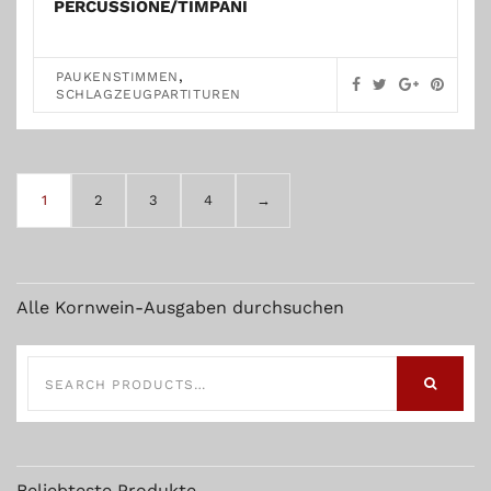
PERCUSSIONE/TIMPANI
,
PAUKENSTIMMEN
SCHLAGZEUGPARTITUREN
1
2
3
4
→
Alle Kornwein-Ausgaben durchsuchen
SEARCH
FOR:
SEARCH
Beliebteste Produkte