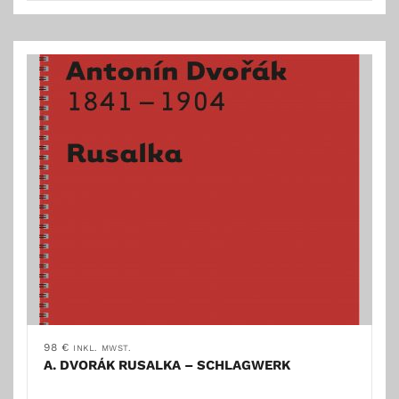
98
€
INKL. MWST.
A. DVORÁK RUSALKA – SCHLAGWERK