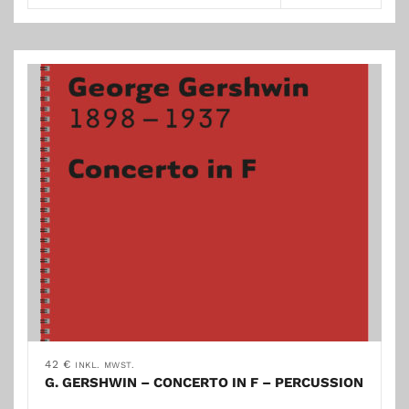
42
€
INKL. MWST.
G. GERSHWIN – CONCERTO IN F – PERCUSSION