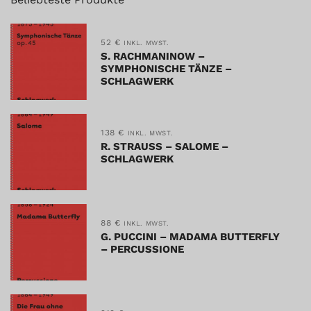
52
€
INKL. MWST.
S. RACHMANINOW –
SYMPHONISCHE TÄNZE –
SCHLAGWERK
138
€
INKL. MWST.
R. STRAUSS – SALOME –
SCHLAGWERK
88
€
INKL. MWST.
G. PUCCINI – MADAMA BUTTERFLY
– PERCUSSIONE