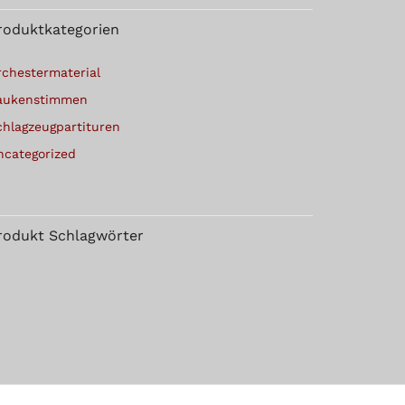
roduktkategorien
rchestermaterial
aukenstimmen
chlagzeugpartituren
ncategorized
rodukt Schlagwörter