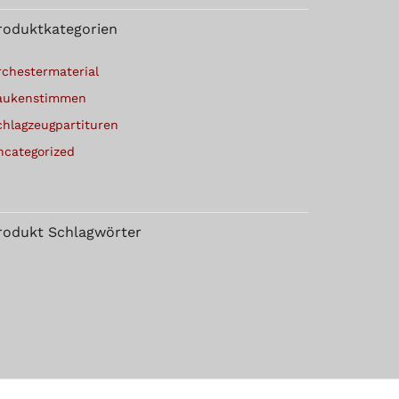
roduktkategorien
rchestermaterial
aukenstimmen
chlagzeugpartituren
ncategorized
rodukt Schlagwörter