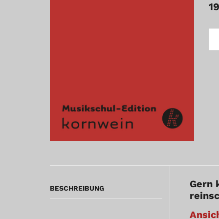
1
WE
SI
MI
KA
BA
-
MU
ED
ME
Gern 
BESCHREIBUNG
reins
Ansic