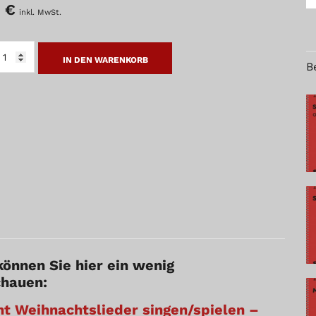
9
€
inkl. MwSt.
IHNACHTSLIEDER
NGEN
IN DEN WARENKORB
T
B
NTOR
UMGÄRTEL
SIKSCHUL-
ITION
NGE
können Sie hier ein wenig
chauen:
ht Weihnachtslieder singen/spielen –