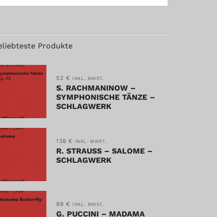
eliebteste Produkte
52
€
INKL. MWST.
S. RACHMANINOW –
SYMPHONISCHE TÄNZE –
SCHLAGWERK
138
€
INKL. MWST.
R. STRAUSS – SALOME –
SCHLAGWERK
88
€
INKL. MWST.
G. PUCCINI – MADAMA