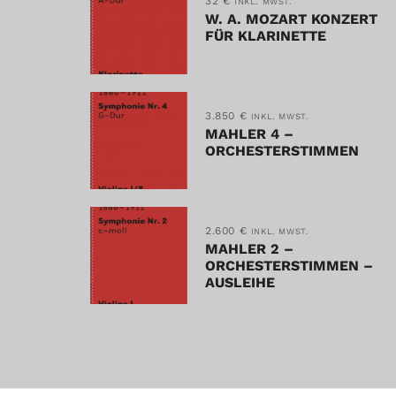
32
€
INKL. MWST.
W. A. MOZART KONZERT
FÜR KLARINETTE
3.850
€
INKL. MWST.
MAHLER 4 –
ORCHESTERSTIMMEN
2.600
€
INKL. MWST.
MAHLER 2 –
ORCHESTERSTIMMEN –
AUSLEIHE