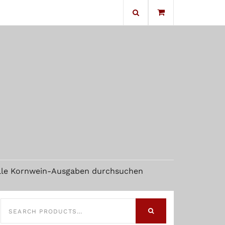
No products in the cart.
lle Kornwein-Ausgaben durchsuchen
SEARCH
FOR:
SEARCH