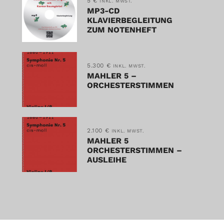
5
€
INKL. MWST.
MP3-CD
KLAVIERBEGLEITUNG
ZUM NOTENHEFT
5.300
€
INKL. MWST.
MAHLER 5 –
ORCHESTERSTIMMEN
2.100
€
INKL. MWST.
MAHLER 5
ORCHESTERSTIMMEN –
AUSLEIHE