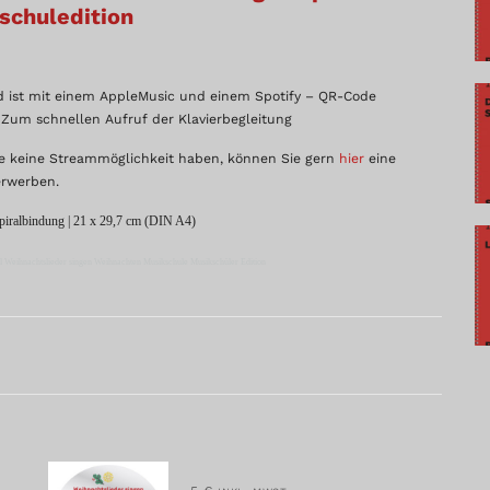
schuledition
d ist mit einem AppleMusic und einem Spotify – QR-Code
 Zum schnellen Aufruf der Klavierbegleitung
ie keine Streammöglichkeit haben, können Sie gern
hier
eine
rwerben.
Spiralbindung | 21 x 29,7 cm (DIN A4)
 Weihnachtslieder singen Weihnachten Musikschule Musikschüler Edition