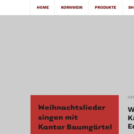
HOME
KORNWEIN
PRODUKTE
SH
CA
W
K
E