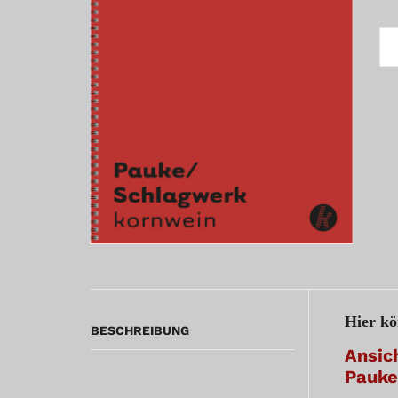
P.
I.
TS
-
HA
-
PA
ME
Hier kö
BESCHREIBUNG
Ansic
Pauke