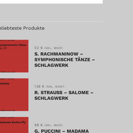
eliebteste Produkte
52
€
INKL. MWST.
S. RACHMANINOW –
SYMPHONISCHE TÄNZE –
SCHLAGWERK
138
€
INKL. MWST.
R. STRAUSS – SALOME –
SCHLAGWERK
88
€
INKL. MWST.
G. PUCCINI – MADAMA