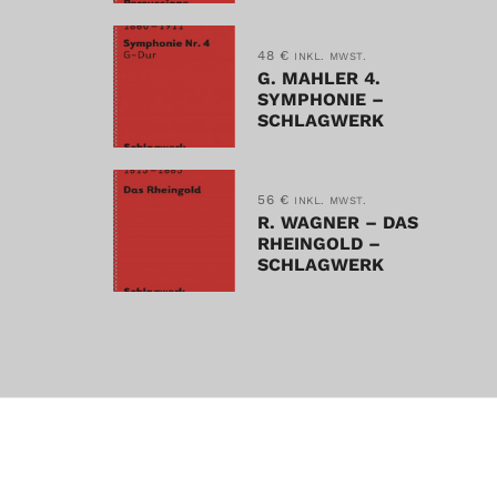
48
€
INKL. MWST.
G. MAHLER 4.
SYMPHONIE –
SCHLAGWERK
56
€
INKL. MWST.
R. WAGNER – DAS
RHEINGOLD –
SCHLAGWERK