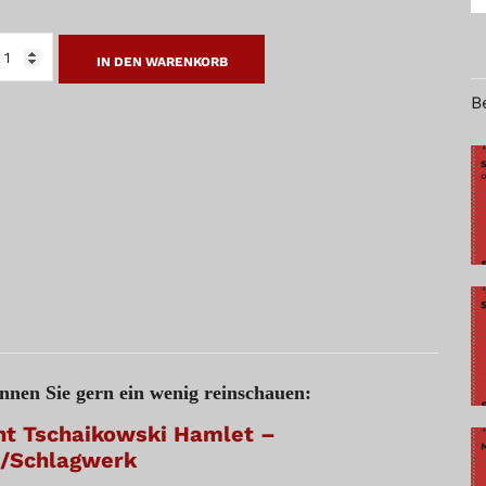
IN DEN WARENKORB
CHAIKOWSKI
MLET
B
UKE/SCHLAGWERK
NGE
nnen Sie gern ein wenig reinschauen:
ht Tschaikowski Hamlet –
/Schlagwerk