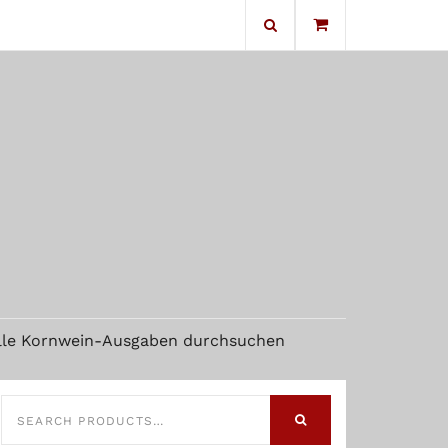
No products in the cart.
lle Kornwein-Ausgaben durchsuchen
SEARCH
FOR:
SEARCH