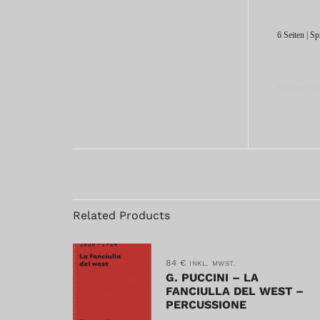
6 Seiten | S
Pjotr Iljitsch Ts
Related Products
84
€
INKL. MWST.
G. PUCCINI – LA
FANCIULLA DEL WEST –
PERCUSSIONE