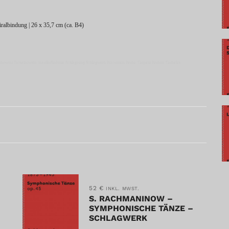
piralbindung | 26 x 35,7 cm (ca. B4)
chaikowski Tschaikowski HamletSinfonie Schlagzeug Schlagwerk Percussion Pauke Timpani Pauken Timbales
52
€
INKL. MWST.
S. RACHMANINOW –
SYMPHONISCHE TÄNZE –
SCHLAGWERK