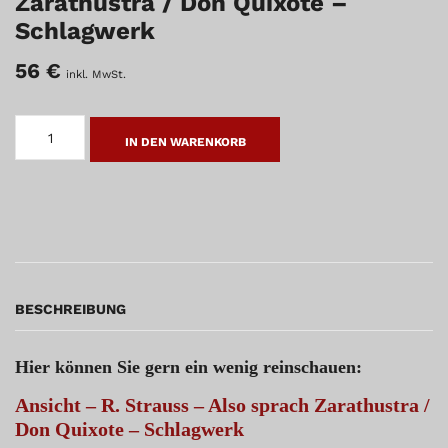
Zarathustra / Don Quixote –
Schlagwerk
56
€
inkl. MwSt.
R.
STRAUSS
IN DEN WARENKORB
-
ALSO
SPRACH
ZARATHUSTRA
/
DON
QUIXOTE
-
SCHLAGWERK
MENGE
BESCHREIBUNG
Hier können Sie gern ein wenig reinschauen:
Ansicht – R. Strauss – Also sprach Zarathustra /
Don Quixote – Schlagwerk