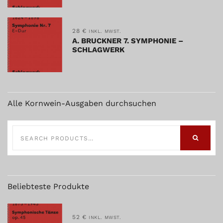
28
€
INKL. MWST.
A. BRUCKNER 7. SYMPHONIE –
SCHLAGWERK
Alle Kornwein-Ausgaben durchsuchen
SEARCH
FOR:
SEARCH
Beliebteste Produkte
52
€
INKL. MWST.