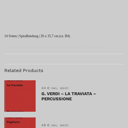
14 Seiten | Spiralbindung | 26 x 35,7 cm (ca. B4)
Richard Strauss Strauß Batterie Schlagzeug Schlagwerk Percussione Don Quixote Also sprach Zarathustra
Related Products
44
€
INKL. MWST.
G. VERDI – LA TRAVIATA –
PERCUSSIONE
48
€
INKL. MWST.