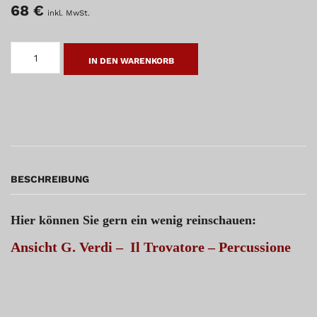
68
€
inkl. MwSt.
G.
VERDI
IN DEN WARENKORB
IL
TROVATORE
-
PERCUSSIONE
MENGE
BESCHREIBUNG
Hier können Sie gern ein wenig reinschauen:
Ansicht G. Verdi – Il Trovatore – Percussione