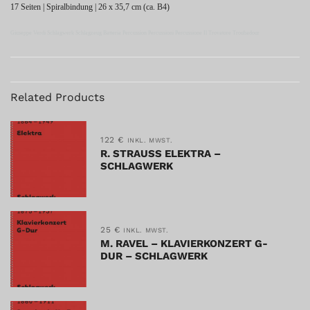
17 Seiten | Spiralbindung | 26 x 35,7 cm (ca. B4)
Giuseppe Verdi Schlagwerk Schlagzeug Batteria Percussion Percussioni Percussione Il Trovatore Troubadour
Related Products
122
€
INKL. MWST.
R. STRAUSS ELEKTRA –
SCHLAGWERK
25
€
INKL. MWST.
M. RAVEL – KLAVIERKONZERT G-
DUR – SCHLAGWERK