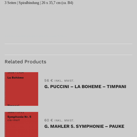
3 Seiten | Spiralbindung | 26 x 35,7 cm (ca. B4)
Anton Bruckner Schlagzeug Schlagwerk Percussion Te Deum
Related Products
56
€
INKL. MWST.
G. PUCCINI – LA BOHEME – TIMPANI
60
€
INKL. MWST.
G. MAHLER 5. SYMPHONIE – PAUKE