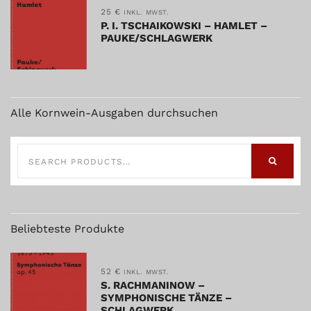
25
€
INKL. MWST.
P. I. TSCHAIKOWSKI – HAMLET –
PAUKE/SCHLAGWERK
Alle Kornwein-Ausgaben durchsuchen
SEARCH
FOR:
SEARCH
Beliebteste Produkte
52
€
INKL. MWST.
S. RACHMANINOW –
SYMPHONISCHE TÄNZE –
SCHLAGWERK