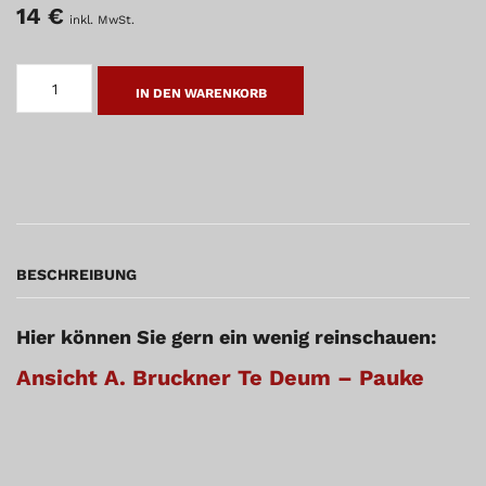
14
€
inkl. MwSt.
A.
BRUCKNER
IN DEN WARENKORB
TE
DEUM
-
PAUKE
MENGE
BESCHREIBUNG
Hier können Sie gern ein wenig reinschauen:
Ansicht A. Bruckner Te Deum – Pauke